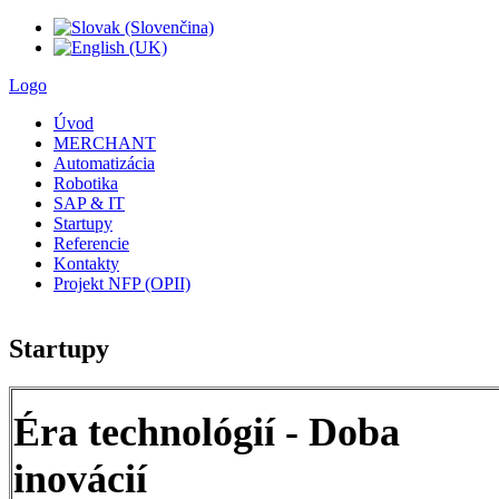
Logo
Úvod
MERCHANT
Automatizácia
Robotika
SAP & IT
Startupy
Referencie
Kontakty
Projekt NFP (OPII)
Startupy
Éra technológií - Doba
inovácií