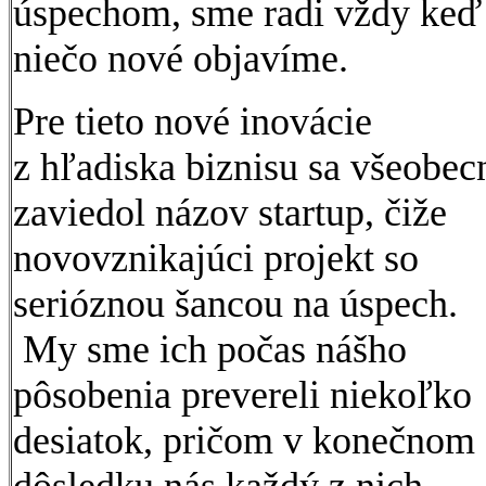
úspechom, sme radi vždy keď
niečo nové objavíme.
Pre tieto nové inovácie
z hľadiska biznisu sa všeobec
zaviedol názov startup, čiže
novovznikajúci projekt so
serióznou šancou na úspech.
My sme ich počas nášho
pôsobenia prevereli niekoľko
desiatok, pričom v konečnom
dôsledku nás každý z nich