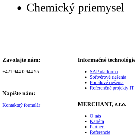
Chemický priemysel
Zavolajte nám:
Informačné technológi
+421 944 0 944 55
SAP platforma
Softvérové riešenia
Portálové riešenia
Referenčné projekty IT
Napíšte nám:
MERCHANT, s.r.o.
Kontaktný formulár
O nás
Kariéra
Partneri
Referencie