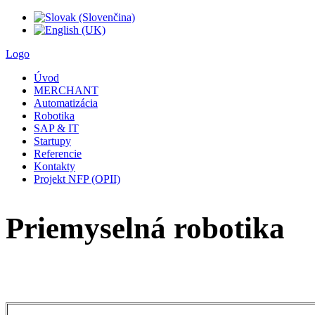
Logo
Úvod
MERCHANT
Automatizácia
Robotika
SAP & IT
Startupy
Referencie
Kontakty
Projekt NFP (OPII)
Priemyselná robotika